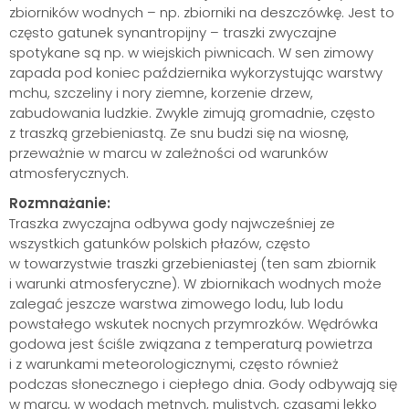
zbiorników wodnych – np. zbiorniki na deszczówkę. Jest to
często gatunek synantropijny – traszki zwyczajne
spotykane są np. w wiejskich piwnicach. W sen zimowy
zapada pod koniec października wykorzystując warstwy
mchu, szczeliny i nory ziemne, korzenie drzew,
zabudowania ludzkie. Zwykle zimują gromadnie, często
z traszką grzebieniastą. Ze snu budzi się na wiosnę,
przeważnie w marcu w zależności od warunków
atmosferycznych.
Rozmnażanie:
Traszka zwyczajna odbywa gody najwcześniej ze
wszystkich gatunków polskich płazów, często
w towarzystwie traszki grzebieniastej (ten sam zbiornik
i warunki atmosferyczne). W zbiornikach wodnych może
zalegać jeszcze warstwa zimowego lodu, lub lodu
powstałego wskutek nocnych przymrozków. Wędrówka
godowa jest ściśle związana z temperaturą powietrza
i z warunkami meteorologicznymi, często również
podczas słonecznego i ciepłego dnia. Gody odbywają się
w marcu, w wodach mętnych, mulistych, czasami lekko