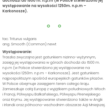
dochodzi do 1500 m. n.p.m (w Polsce stwierdzono jej
występowanie na wysokości 1250m. n.p.m –
Karkonosze).
łac: Triturus vulgaris
ang: Smooth (Common) newt
Występowanie:
Traszka zwyczajna jest gatunkiem nizinno-wyżynnym,
zasięg jej występowania w górach dochodzi do 1500 m.
n.p.m (w Polsce stwierdzono jej występowanie na
wysokości 1250m. n.p.m – Karkonosze). Jest gatunkiem
najpospolitszym spośród europejskich gatunków płazów.
W Polsce obejmuje zasięgiem teren całego kraju.
Zamieszkuje całą Europę z wyjątkiem południowych Włoch
i Francji, Półwyspu Bałkańskiego, Półwyspu Pirenejskiego
oraz Krymu. Jej występowanie stwierdzono także w Anglii
i Irlandii oraz północno-wschodnim obszarze Azji Mniejszej.