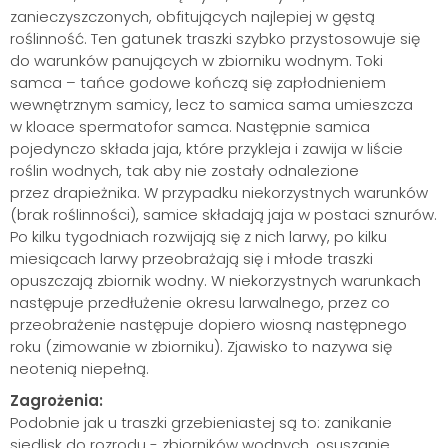
zanieczyszczonych, obfitujących najlepiej w gęstą
roślinność. Ten gatunek traszki szybko przystosowuje się
do warunków panujących w zbiorniku wodnym. Toki
samca – tańce godowe kończą się zapłodnieniem
wewnętrznym samicy, lecz to samica sama umieszcza
w kloace spermatofor samca. Następnie samica
pojedynczo składa jaja, które przykleja i zawija w liście
roślin wodnych, tak aby nie zostały odnalezione
przez drapieżnika. W przypadku niekorzystnych warunków
(brak roślinności), samice składają jaja w postaci sznurów.
Po kilku tygodniach rozwijają się z nich larwy, po kilku
miesiącach larwy przeobrażają się i młode traszki
opuszczają zbiornik wodny. W niekorzystnych warunkach
następuje przedłużenie okresu larwalnego, przez co
przeobrażenie następuje dopiero wiosną następnego
roku (zimowanie w zbiorniku). Zjawisko to nazywa się
neotenią niepełną.
Zagrożenia:
Podobnie jak u traszki grzebieniastej są to: zanikanie
siedlisk do rozrodu - zbiorników wodnych, osuszanie