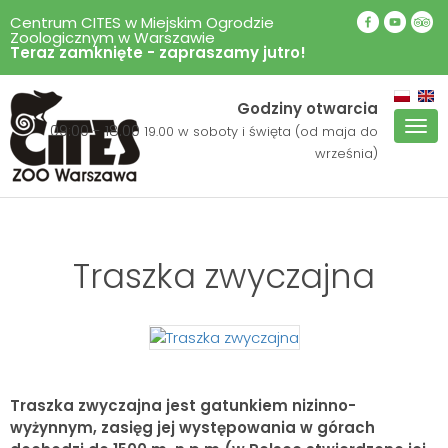
Centrum CITES w Miejskim Ogrodzie
Zoologicznym w Warszawie
Teraz zamknięte - zapraszamy jutro!
Godziny otwarcia
Pok
09:00 - 18.00
19.00 w soboty i święta (od maja do
men
września)
Traszka zwyczajna
Traszka zwyczajna jest gatunkiem nizinno-
wyżynnym, zasięg jej występowania w górach