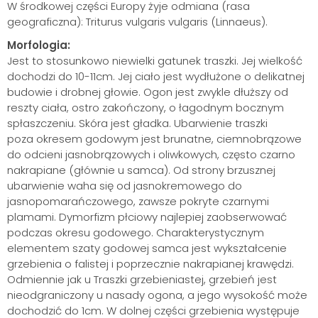
W środkowej części Europy żyje odmiana (rasa
geograficzna): Triturus vulgaris vulgaris (Linnaeus).
Morfologia:
Jest to stosunkowo niewielki gatunek traszki. Jej wielkość
dochodzi do 10-11cm. Jej ciało jest wydłużone o delikatnej
budowie i drobnej głowie. Ogon jest zwykle dłuższy od
reszty ciała, ostro zakończony, o łagodnym bocznym
spłaszczeniu. Skóra jest gładka. Ubarwienie traszki
poza okresem godowym jest brunatne, ciemnobrązowe
do odcieni jasnobrązowych i oliwkowych, często czarno
nakrapiane (głównie u samca). Od strony brzusznej
ubarwienie waha się od jasnokremowego do
jasnopomarańczowego, zawsze pokryte czarnymi
plamami. Dymorfizm płciowy najlepiej zaobserwować
podczas okresu godowego. Charakterystycznym
elementem szaty godowej samca jest wykształcenie
grzebienia o falistej i poprzecznie nakrapianej krawędzi.
Odmiennie jak u Traszki grzebieniastej, grzebień jest
nieodgraniczony u nasady ogona, a jego wysokość może
dochodzić do 1cm. W dolnej części grzebienia występuje