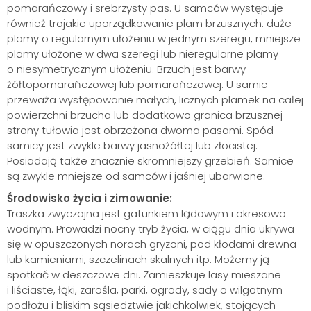
pomarańczowy i srebrzysty pas. U samców występuje
również trojakie uporządkowanie plam brzusznych: duże
plamy o regularnym ułożeniu w jednym szeregu, mniejsze
plamy ułożone w dwa szeregi lub nieregularne plamy
o niesymetrycznym ułożeniu. Brzuch jest barwy
żółtopomarańczowej lub pomarańczowej. U samic
przeważa występowanie małych, licznych plamek na całej
powierzchni brzucha lub dodatkowo granica brzusznej
strony tułowia jest obrzeżona dwoma pasami. Spód
samicy jest zwykle barwy jasnożółtej lub złocistej.
Posiadają także znacznie skromniejszy grzebień. Samice
są zwykle mniejsze od samców i jaśniej ubarwione.
Środowisko życia i zimowanie:
Traszka zwyczajna jest gatunkiem lądowym i okresowo
wodnym. Prowadzi nocny tryb życia, w ciągu dnia ukrywa
się w opuszczonych norach gryzoni, pod kłodami drewna
lub kamieniami, szczelinach skalnych itp. Możemy ją
spotkać w deszczowe dni. Zamieszkuje lasy mieszane
i liściaste, łąki, zarośla, parki, ogrody, sady o wilgotnym
podłożu i bliskim sąsiedztwie jakichkolwiek, stojących